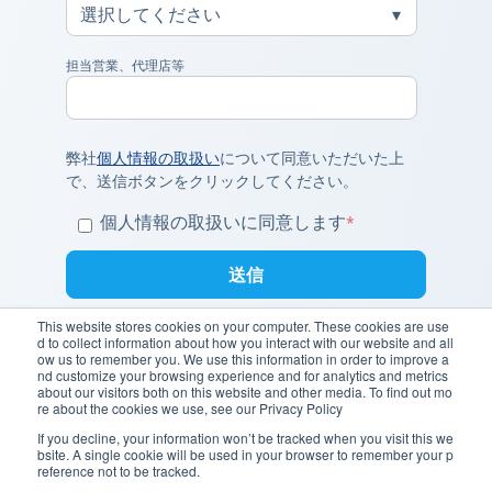
担当営業、代理店等
弊社
個人情報の取扱い
について同意いただいた上
で、送信ボタンをクリックしてください。
個人情報の取扱いに同意します
*
This website stores cookies on your computer. These cookies are use
d to collect information about how you interact with our website and all
ow us to remember you. We use this information in order to improve a
nd customize your browsing experience and for analytics and metrics
about our visitors both on this website and other media. To find out mo
re about the cookies we use, see our Privacy Policy
If you decline, your information won’t be tracked when you visit this we
bsite. A single cookie will be used in your browser to remember your p
reference not to be tracked.