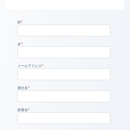
姓
*
名
*
メールアドレス
*
貴社名
*
部署名
*