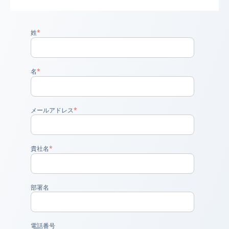
姓
*
名
*
メールアドレス
*
貴社名
*
部署名
電話番号